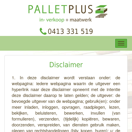
0413 331 519
Toggl
navig
Disclaimer
1. In deze disclaimer wordt verstaan onder: de
webpagina: iedere webpagina waarin de uitgever een
hyperlink naar deze disclaimer opneemt met de intentie
deze disclaimer daarop te laten gelden; de uitgever: de
bevoegde uitgever van de webpagina; gebruik(en): onder
meer inladen, inloggen, opvragen, raadplegen, lezen,
bekijken, beluisteren, bewerken, invullen (van
formulieren), verzenden, (tijdelijk) kopiëren, bewaren,
doorzenden, verspreiden, van diensten gebruik maken,
plegen van rechtshandelingen (bijv. kopen, huren); u: de